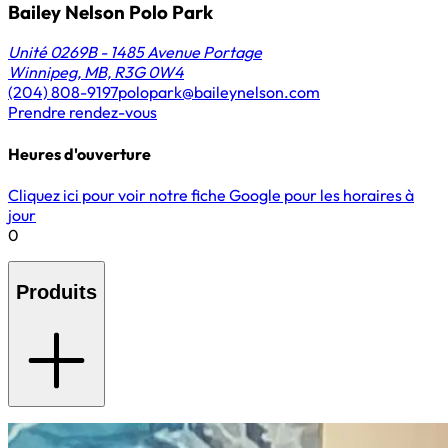
Bailey Nelson Polo Park
Unité 0269B - 1485 Avenue Portage
Winnipeg, MB, R3G 0W4
(204) 808-9197
polopark@baileynelson.com
Prendre rendez-vous
Heures d'ouverture
Cliquez ici pour voir notre fiche Google pour les horaires à
jour
0
Produits