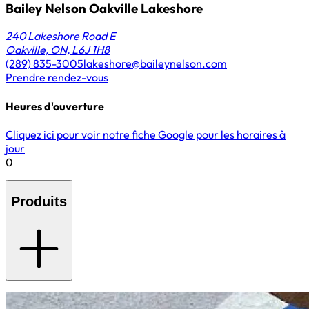
Bailey Nelson Oakville Lakeshore
240 Lakeshore Road E
Oakville, ON, L6J 1H8
(289) 835-3005
lakeshore@baileynelson.com
Prendre rendez-vous
Heures d'ouverture
Cliquez ici pour voir notre fiche Google pour les horaires à
jour
0
Produits