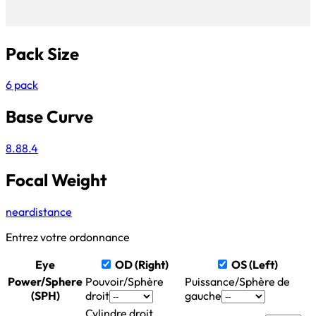
Pack Size
6 pack
Base Curve
8.8
8.4
Focal Weight
near
distance
Entrez votre ordonnance
Eye
OD (Right)
OS (Left)
Power/Sphere
Pouvoir/Sphère
Puissance/Sphère de
(SPH)
droit
gauche
Cylindre droit