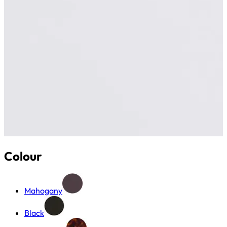
Colour
Mahogany
Black