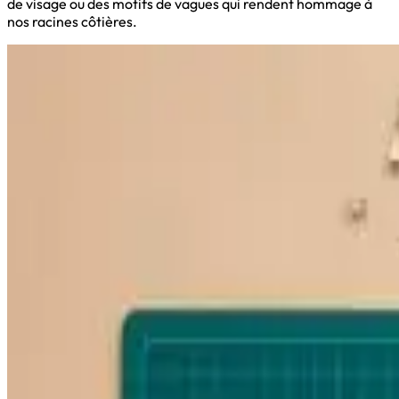
de visage ou des motifs de vagues qui rendent hommage à
nos racines côtières.