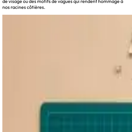
de visage ou des motifs de vagues qui rendent hommage à
nos racines côtières.