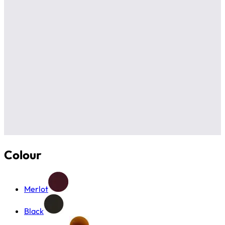
Colour
Merlot
Black