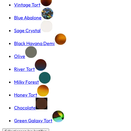
Vintage Tort
Blue Abalone
Sage Crystal
Black Havana Demi
Olive
River Tort
Milky Forest
Honey Tort
Chocolate
Green Galaxy Tort