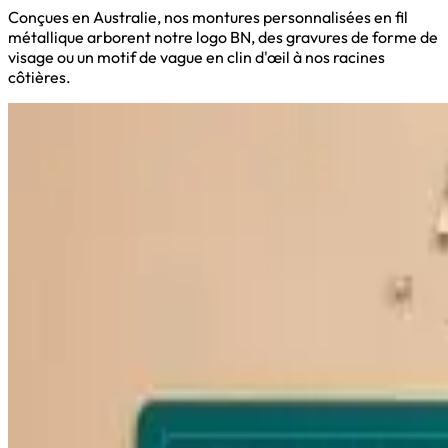
Conçues en Australie, nos montures personnalisées en fil
métallique arborent notre logo BN, des gravures de forme de
visage ou un motif de vague en clin d'œil à nos racines
côtières.