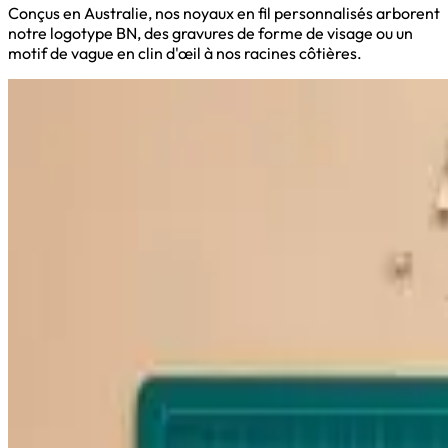
Conçus en Australie, nos noyaux en fil personnalisés arborent
notre logotype BN, des gravures de forme de visage ou un
motif de vague en clin d'œil à nos racines côtières.